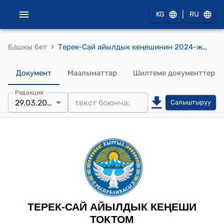
|
KG
RU
›
Башкы бет
Терек-Сай айылдык кеңешинин 2024-жылынын 29-мартындагы №4 “Терек-Сай айыл аймагынын айыл өкмөтү мекемесинин Типтүү Регламентин бекитүү жөнүндө.” токтому
Документ
Маалыматтар
Шилтеме документтер
Редакция
29.03.2024
Салыштыруу