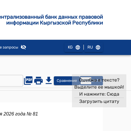
ентрализованный банк данных правовой
информации Кыргызской Республики
|
KG
RU
е запросы
Ошибка в тексте?
Сравнение
OPEN
DATA
Выделите ее мышкой!
И нажмите:
Сюда
Загрузить цитату