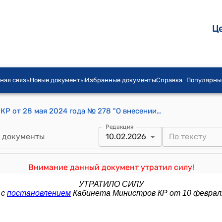
Ц
ная связь
Новые документы
Избранные документы
Справка
Популярны
Постановление Кабинета Министров КР от 28 мая 2024 года № 278 "О внесении изменений в постановление Кабинета Министров Кыргызской Республики "Об организации деятельности исполнительных органов местного самоуправления Кыргызской Республики в период проведения административно-территориальной реформы в пилотном режиме" от 7 февраля 2024 года № 52"
Редакция
 документы
10.02.2026
Внимание данный документ утратил силу!