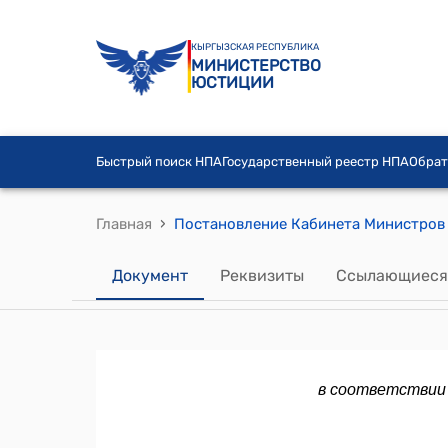
КЫРГЫЗСКАЯ РЕСПУБЛИКА
МИНИСТЕРСТВО
ЮСТИЦИИ
Быстрый поиск НПА
Государственный реестр НПА
Обрат
›
Главная
Документ
Реквизиты
Ссылающиеся