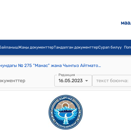
маа
 байланыш
Жаңы документтер
Тандалган документтер
Сурап билүү
Поп
КР Өкмөтүнүн 2019-жылдын 3-июнундагы № 275 "Манас" жана Чынгыз Айтматов улуттук академиясы" мамлекеттик мекемесин түзүү жөнүндө" токтому
Редакция
окументтер
16.05.2023