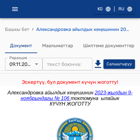
|
KG
RU
›
Башкы бет
Александровка айылдык кеңешинин 2023-жылдын 27-октябры № 104 "Административдик-аймактык реформаны жүргүзүү жөнүндө" токтому
Документ
Маалыматтар
Шилтеме документтер
Редакция
09.11.2023
Салыштыруу
Эскертүү, бул документ күчүн жоготту!