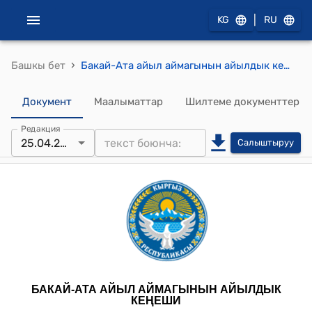
|
KG
RU
›
Башкы бет
Бакай-Ата айыл аймагынын айылдык кеңешинин 2024-жылдын 25-апрелиндеги № 8 “Бакай-Ата айыл аймагынын “ Ардактуу атуулу” наамын Джакыбалиев Бактыгул Сатканкуловичке ыйгаруу жөнүндө” токтому
Документ
Маалыматтар
Шилтеме документтер
Редакция
25.04.2024
Салыштыруу