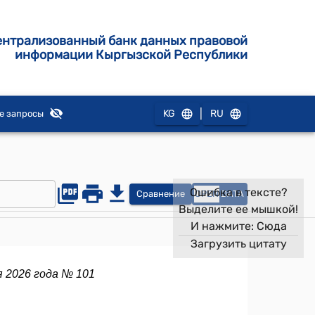
ентрализованный банк данных правовой
информации Кыргызской Республики
|
KG
RU
е запросы
Ошибка в тексте?
Сравнение
OPEN
DATA
Выделите ее мышкой!
И нажмите:
Сюда
Загрузить цитату