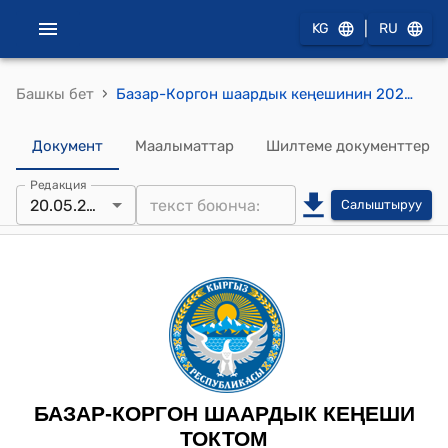
|
KG
RU
›
Башкы бет
Базар-Коргон шаардык кеңешинин 2024-жылынын 20-майындагы №9 “Базар-Коргон шаарындагы №42 Ак кеме балдар бакчасына кошумча 2 тайпа ачып берүү жөнүндө ” токтому
Документ
Маалыматтар
Шилтеме документтер
Редакция
20.05.2024
Салыштыруу