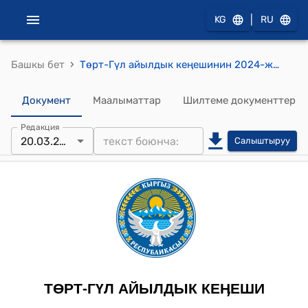
|
KG
RU
›
Башкы бет
Төрт-Гүл айылдык кеңешинин 2024-жылдын 20-мартындагы № 3-2 "Төрт-Гүл айыл аймагынын айылдык кеңешинин убактылуу жобосун бекитүү жөнүндө" токтому
Документ
Маалыматтар
Шилтеме документтер
Редакция
20.03.2024
Салыштыруу