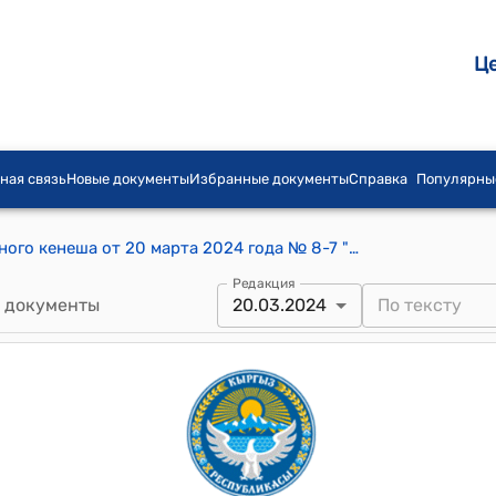
Ц
ная связь
Новые документы
Избранные документы
Справка
Популярны
Постановление Торт-Гульского айылного кенеша от 20 марта 2024 года № 8-7 "Об утверждении нормы питания в детском саду “Алёнка” на 2024 год"
Редакция
 документы
20.03.2024