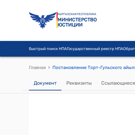
КЫРГЫЗСКАЯ РЕСПУБЛИКА
МИНИСТЕРСТВО
ЮСТИЦИИ
Быстрый поиск НПА
Государственный реестр НПА
Обрат
›
Главная
Документ
Реквизиты
Ссылающиеся