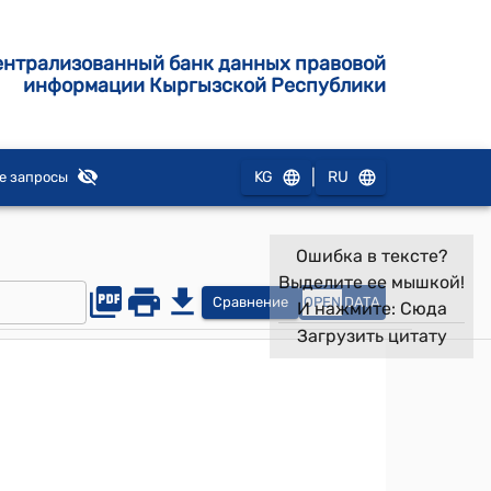
ентрализованный банк данных правовой
информации Кыргызской Республики
|
KG
RU
е запросы
Ошибка в тексте?
Выделите ее мышкой!
Сравнение
OPEN
DATA
И нажмите:
Сюда
Загрузить цитату