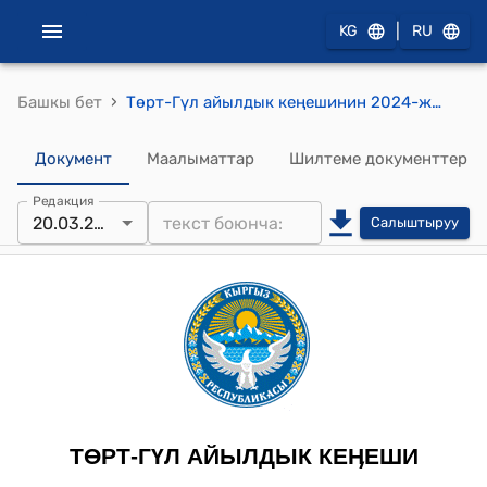
|
KG
RU
›
Башкы бет
Төрт-Гүл айылдык кеңешинин 2024-жылдын 20-мартындагы № 8-7/2 "2024-жылдын 1-кварталынын балдардын башталгыч, негизги жалпы жана орто жалпы били алууга конституциялык укугун камсыз кылуу жөнүндө" токтому
Документ
Маалыматтар
Шилтеме документтер
Редакция
20.03.2024
Салыштыруу