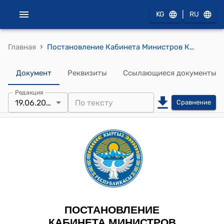
|
KG
RU
›
Главная
Постановление Кабинета Министров КР от 19 июня 2024 года № 321 "О передаче нежилых помещений и земельных участков в муниципальную собственность мэрии города Джалал-Абад"
Документ
Реквизиты
Ссылающиеся документы
Редакция
19.06.2024
Сравнение