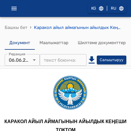
|
KG
RU
›
Башкы бет
Каракол айыл аймагынын айылдык Кеңешинин 2024-жылдын 6-июнундагы № 25 "Каракол жайлоосуна кетүүчү жолдорду оңдоого Талас өнүктүрүү фондусуна долбоор жазууга макулдук берүү жөнүндө" токтому
Документ
Маалыматтар
Шилтеме документтер
Редакция
06.06.2024
Салыштыруу