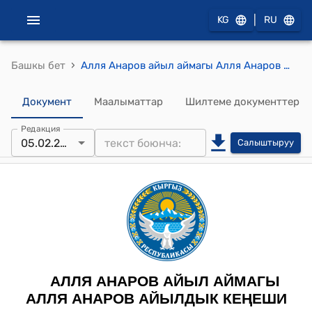
|
KG
RU
›
Башкы бет
Алля Анаров айыл аймагы Алля Анаров айылдык кеңешинин 2022-жылдын 5-февралындагы № 6 "Алля Анаров айыл өкмөтүнө караштуу Жаны- Араван айылынын тургуну Кудайбердиев Ниматилла Азимовичтин 2022-жылдын 26-январь айындагы материалдык жардам сурап жазган арызын карап чыгуу жөнүндө" токтому
Документ
Маалыматтар
Шилтеме документтер
Редакция
05.02.2022
Салыштыруу