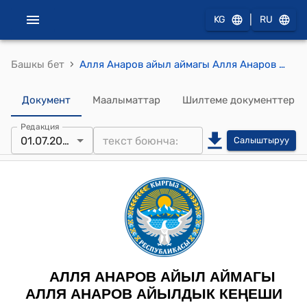
|
KG
RU
›
Башкы бет
Алля Анаров айыл аймагы Алля Анаров айылдык кеңешинин 2022-жылдын 1-июлундагы № 8 "Алля Анаров айыл өкмөтүнө караштуу Араван айылынын А.Юлдашев көчөсүнүн тургуну Масаидова Сурайехон Юлдашхожаевнанын 2022-жылдын 1-июнь айындагы, өзүнүн жеке менчик болгон турак жай багытындагы жер тилкесинин, коммерциялык дүкөн багыты кылып өзгөртүү менен жазган арызын карап чыгуу жөнүндө" токтому
Документ
Маалыматтар
Шилтеме документтер
Редакция
01.07.2022
Салыштыруу