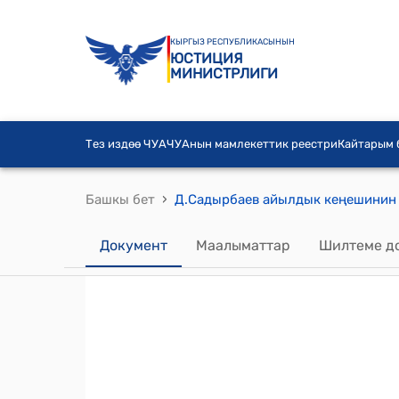
КЫРГЫЗ РЕСПУБЛИКАСЫНЫН
ЮСТИЦИЯ
МИНИСТРЛИГИ
Тез издөө ЧУА
ЧУАнын мамлекеттик реестри
Кайтарым
›
Башкы бет
Документ
Маалыматтар
Шилтеме д