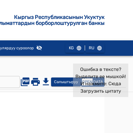
Кыргыз Республикасынын Укуктук
лыматтардын борборлоштурулган банкы
|
KG
RU
улярдуу суроолор
Ошибка в тексте?
Выделите ее мышкой!
Салыштыруу
OPEN
DATA
И нажмите:
Сюда
Загрузить цитату