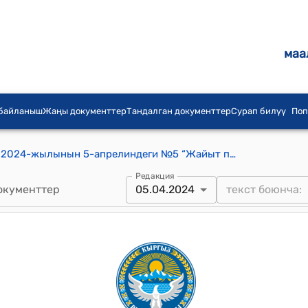
маа
 байланыш
Жаңы документтер
Тандалган документтер
Сурап билүү
Поп
Д.Садырбаев айылдык кеңешинин 2024-жылынын 5-апрелиндеги №5 “Жайыт пайдалануучулардын жайыт акысынын бекитүү жөнүндө” токтому
Редакция
окументтер
05.04.2024