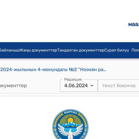
маа
 байланыш
Жаңы документтер
Тандалган документтер
Сурап билүү
Поп
Д.Садырбаев айылдык кеңешинин 2024-жылынын 4-июнундагы №2 “Ноокен райондук даарыгердик практика борборуна Шамшидин Суеркуловдун ысмын ыйгаруу жөнүндө” токтому
Редакция
окументтер
4.06.2024