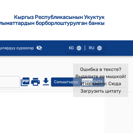
Кыргыз Республикасынын Укуктук
лыматтардын борборлоштурулган банкы
|
KG
RU
улярдуу суроолор
Ошибка в тексте?
Выделите ее мышкой!
Салыштыруу
OPEN
DATA
И нажмите:
Сюда
Загрузить цитату