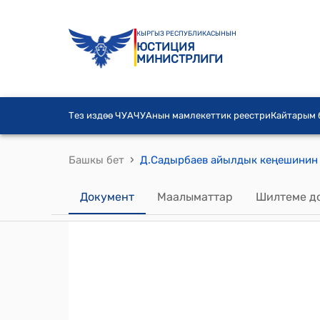
КЫРГЫЗ РЕСПУБЛИКАСЫНЫН
ЮСТИЦИЯ
МИНИСТРЛИГИ
Тез издөө ЧУА
ЧУАнын мамлекеттик реестри
Кайтарым
›
Башкы бет
Документ
Маалыматтар
Шилтеме д