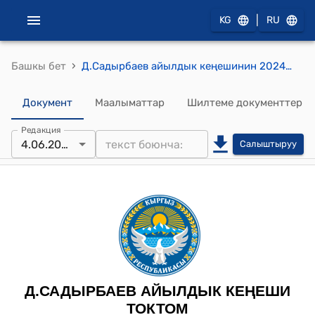
|
KG
RU
›
Башкы бет
Д.Садырбаев айылдык кеңешинин 2024-жылынын 4-июнундагы №3 “Тоскоол-Ата токой чарбасындагы жайыт жерлерди жайыт пайдалануучуларга жайыт акысынын бекитип берүү жөнүндө” токтому
Документ
Маалыматтар
Шилтеме документтер
Редакция
4.06.2024
Салыштыруу