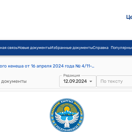
Ц
ная связь
Новые документы
Избранные документы
Справка
Популярны
Постановление Ак-Кудукского айылного кенеша от 16 апреля 2024 года № 4/11-28 "О даче согласие на передачу земельного участка в бессрочное пользование"
Редакция
 документы
12.09.2024