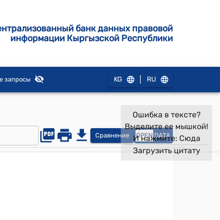
ентрализованный банк данных правовой
информации Кыргызской Республики
|
KG
RU
е запросы
Ошибка в тексте?
Выделите ее мышкой!
Сравнение
OPEN
DATA
И нажмите:
Сюда
Загрузить цитату