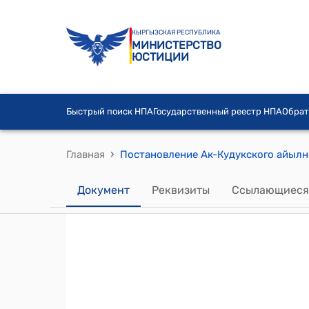
КЫРГЫЗСКАЯ РЕСПУБЛИКА
МИНИСТЕРСТВО
ЮСТИЦИИ
Быстрый поиск НПА
Государственный реестр НПА
Обрат
›
Главная
Документ
Реквизиты
Ссылающиеся