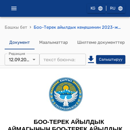
|
KG
RU
›
Башкы бет
Боо-Терек айылдык кеңешинин 2023-жыл 12-сентябрындагы № 1 "Боо-Терек айылдык аймагынын айыл өкмөтүнүн 2023-жылдын бюджетинде каралбаган айыл чарба жерлерине тиешелүү жерлерге мүлк салыгы үчүн келип түшкөн акча каражатын бөлүштүрүп берүү жөнүндө" токтому
Документ
Маалыматтар
Шилтеме документтер
Редакция
12.09.2023
Салыштыруу