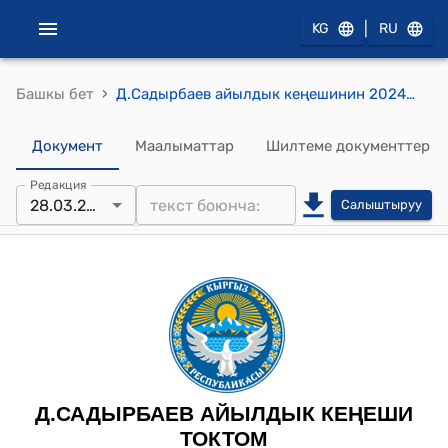
|
KG
RU
›
Башкы бет
Д.Садырбаев айылдык кеңешинин 2024-жылынын 28-мартындагы №1 “« Д.Садырбаев айыл аймагынын айыл өкмөтү» мекемесин түзүү жөнүндө” токтому
Документ
Маалыматтар
Шилтеме документтер
Редакция
28.03.2024
Салыштыруу