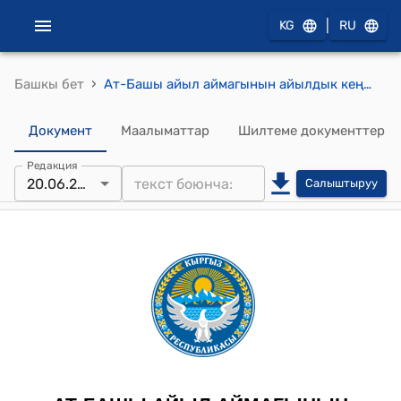
|
KG
RU
›
Башкы бет
Ат-Башы айыл аймагынын айылдык кеңешинин 2024-жылдын 20-июнундагы № 19-3 "Ат-Башы айыл аймагынын социалдык-экономикалык өнүгүүсүн камсыз кылуу, айыл өкмөткө инвестицияларды жана гранттарды тартуу иштери, мектептерде, бала-бакчаларда тамак-аштын берилиши жана өткөрүлгөн тендерлер жөнүндө" Токтому
Документ
Маалыматтар
Шилтеме документтер
Редакция
20.06.2024
Салыштыруу