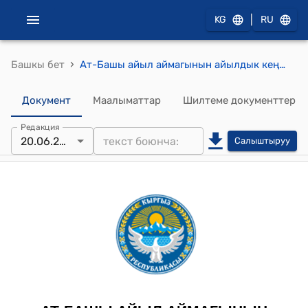
|
KG
RU
›
Башкы бет
Ат-Башы айыл аймагынын айылдык кеңешинин 2024-жылдын 20-июнундагы №19-4 "Айылдагы жазгы айдап-себүү, көчүп-конуу иштеринин, жайыттын абалы, КБФ жерлерин бөлүштүрүү, айыл чарба жана экология иштери жөнүндө" Токтому
Документ
Маалыматтар
Шилтеме документтер
Редакция
20.06.2024
Салыштыруу