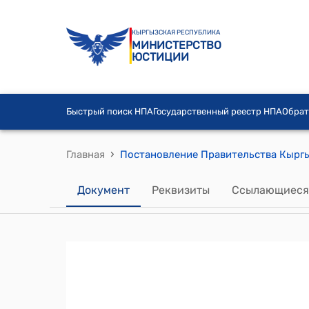
КЫРГЫЗСКАЯ РЕСПУБЛИКА
МИНИСТЕРСТВО
ЮСТИЦИИ
Быстрый поиск НПА
Государственный реестр НПА
Обрат
›
Главная
Документ
Реквизиты
Ссылающиеся