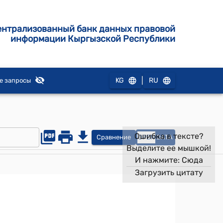
ентрализованный банк данных правовой
информации Кыргызской Республики
|
KG
RU
е запросы
Ошибка в тексте?
Сравнение
OPEN
DATA
Выделите ее мышкой!
И нажмите:
Сюда
Загрузить цитату