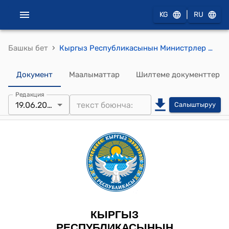
|
KG
RU
›
Башкы бет
Кыргыз Республикасынын Министрлер Кабинетинин 2024-жылдын 19-июнундагы № 322 "Керектөө касиеттерин жоготкондон кийин кайра иштетилүүгө тийиш болгон товарлардын жана товарлардын таңгагынын тизмегин жана товарларды пайдалануудан калган калдыктарды кайра иштетүүнүн ченемдерин бекитүү жөнүндө" токтому
Документ
Маалыматтар
Шилтеме документтер
Редакция
19.06.2024
Салыштыруу