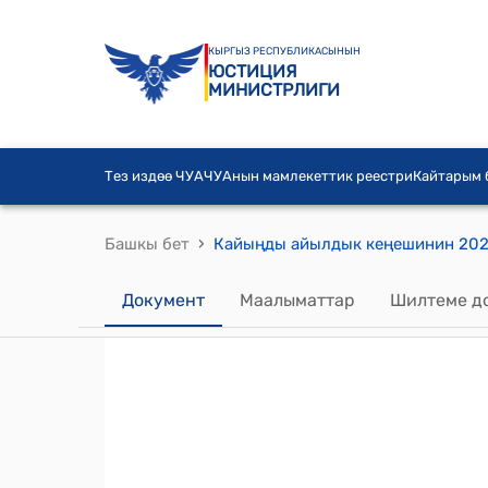
КЫРГЫЗ РЕСПУБЛИКАСЫНЫН
ЮСТИЦИЯ
МИНИСТРЛИГИ
Тез издөө ЧУА
ЧУАнын мамлекеттик реестри
Кайтарым
›
Башкы бет
Документ
Маалыматтар
Шилтеме д