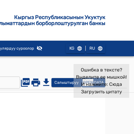
Кыргыз Республикасынын Укуктук
лыматтардын борборлоштурулган банкы
|
KG
RU
улярдуу суроолор
Ошибка в тексте?
Выделите ее мышкой!
Салыштыруу
OPEN
DATA
И нажмите:
Сюда
Загрузить цитату