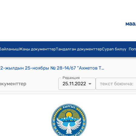
маа
 байланыш
Жаңы документтер
Тандалган документтер
Сурап билүү
Поп
Кайыңды айылдык кеңешинин 2022-жылдын 25-ноябры № 28-14/67 "Ахметов Таласбек Матаевичтин кайрылуусу жөнүндө" токтому
Редакция
окументтер
25.11.2022