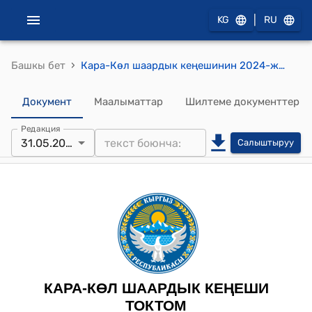
|
KG
RU
›
Башкы бет
Кара-Көл шаардык кеңешинин 2024-жылынын 31-майындагы №165/35-8
Документ
Маалыматтар
Шилтеме документтер
Редакция
31.05.2024
Салыштыруу