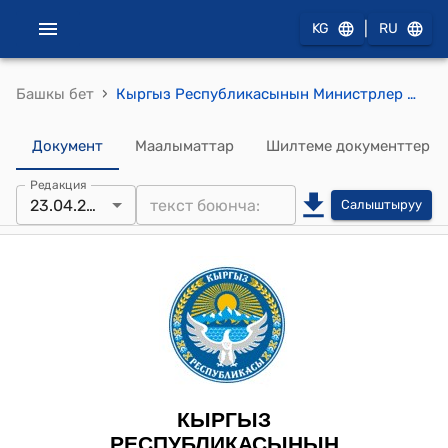
|
KG
RU
›
Башкы бет
Кыргыз Республикасынын Министрлер Кабинетинин 2024-жылдын 4-июлундагы № 363 "Кыргыз Республикасынын Салык кодексинин 146-беренесинин талаптарын ишке ашыруу боюнча чаралар жөнүндө" токтому
Документ
Маалыматтар
Шилтеме документтер
Редакция
23.04.2026
Салыштыруу