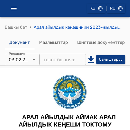
|
KG
RU
›
Башкы бет
Арал айылдык кеңешинин 2023-жылдын 3-февралындагы № 144 "Айыл өкмөтүнүн 2021-жылдын социалдык - экономикалык өнүгүү багытында аткарылган иштери жөнүндө" токтому
Документ
Маалыматтар
Шилтеме документтер
Редакция
03.02.2023
Салыштыруу