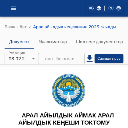
|
KG
RU
›
Башкы бет
Арал айылдык кеңешинин 2023-жылдын 3-февралындагы № 167 "Станциялар жайгашкан жер тилкелеринин айыл өкмөтүнө тиешелүүлүгүн аныктоо жөнүндө" токтому
Документ
Маалыматтар
Шилтеме документтер
Редакция
03.02.2023
Салыштыруу