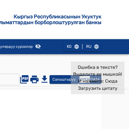
Кыргыз Республикасынын Укуктук
лыматтардын борборлоштурулган банкы
|
KG
RU
улярдуу суроолор
Ошибка в тексте?
Выделите ее мышкой!
Салыштыруу
OPEN
DATA
И нажмите:
Сюда
Загрузить цитату