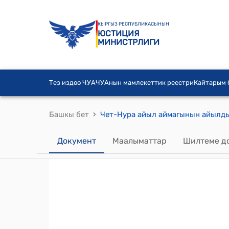
КЫРГЫЗ РЕСПУБЛИКАСЫНЫН
ЮСТИЦИЯ
МИНИСТРЛИГИ
Тез издөө ЧУА
ЧУАнын мамлекеттик реестри
Кайтарым
›
Башкы бет
Документ
Маалыматтар
Шилтеме д