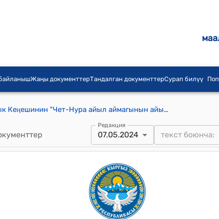
маа
 байланыш
Жаңы документтер
Тандалган документтер
Сурап билүү
Поп
Чет-Нура айыл аймагынын айылдык Кеӊешинин "Чет-Нура айыл аймагынын айылдарынын 2024-жылга жаздоо-күздөө жайлоого көчүп-конуу, мал багуунун баасы, корук, сугат, жайлоодон көчүп келүү боюнча элдик жыйындардын протоколдорун бекитүү жөнүндө" №24/2 токтому
Редакция
окументтер
07.05.2024