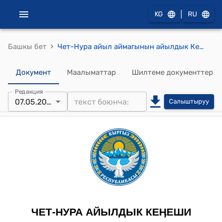
|
KG
RU
›
Башкы бет
Чет-Нура айыл аймагынын айылдык Кеӊешинин "Чет-Нура айыл аймагынын айыл өкмөтүнүн 2025-2027-жылга жергиликтүү бюджетинин киреше бөлүгүнүн болжолдуу долбоорун алымча кошумчасы менен бекитүү жөнүндө" №24/7 токтому
Документ
Маалыматтар
Шилтеме документтер
Редакция
07.05.2024
Салыштыруу