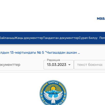
маа
 байланыш
Жаңы документтер
Тандалган документтер
Сурап билүү
Поп
Оро айылдык кеңешинин 2023-жылдын 13-мартындагы № 5 "Чыгашадан ашкан кирешени кароо жөнүндө" токтому
Редакция
окументтер
13.03.2023