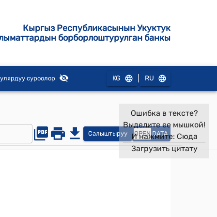
Кыргыз Республикасынын Укуктук
лыматтардын борборлоштурулган банкы
|
KG
RU
улярдуу суроолор
Ошибка в тексте?
Выделите ее мышкой!
Салыштыруу
OPEN
DATA
И нажмите:
Сюда
Загрузить цитату