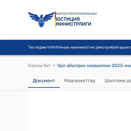
КЫРГЫЗ РЕСПУБЛИКАСЫНЫН
ЮСТИЦИЯ
МИНИСТРЛИГИ
Тез издөө ЧУА
ЧУАнын мамлекеттик реестри
Кайтарым
›
Башкы бет
Документ
Маалыматтар
Шилтеме д