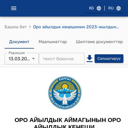
|
KG
RU
›
Башкы бет
Оро айылдык кеңешинин 2023-жылдын 13-мартындагы № 7 "Тал теректерди кесүүгө уруксат берүү жөнүндө" токтому
Документ
Маалыматтар
Шилтеме документтер
Редакция
13.03.2023
Салыштыруу