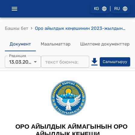
|
KG
RU
›
Башкы бет
Оро айылдык кеңешинин 2023-жылдын 13-мартындагы № 8 "Айдап себүү иштерине бирдиктүү баа жөнүндө" токтому
Документ
Маалыматтар
Шилтеме документтер
Редакция
13.03.2023
Салыштыруу