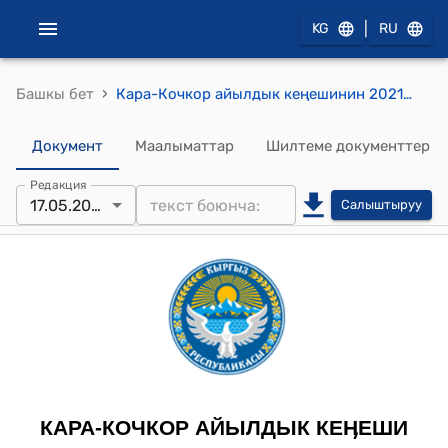
|
KG
RU
›
Башкы бет
Кара-Кочкор айылдык кеңешинин 2021-жылдын 17-майындагы № 1/4 "Кара–Кочкор айылдык округунун Кеңешинин төрагасынын орун басарын шайлоо жөнүндө" токтому
Документ
Маалыматтар
Шилтеме документтер
Редакция
17.05.2021
Салыштыруу