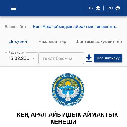
|
KG
RU
›
Башкы бет
Кен-Арал айылдык аймактык кенешинин 2023-жыл 13-февралындагы № 4 "Социалдык объектилерге бөлүнгөн жер аянтын трансформациялоо боюнча" токтому
Документ
Маалыматтар
Шилтеме документтер
Редакция
13.02.2023
Салыштыруу