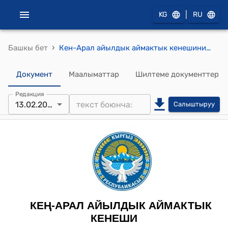
|
KG
RU
›
Башкы бет
Кен-Арал айылдык аймактык кенешинин 2023-жыл 13-февралындагы № 6 "Инфраструктураны жакшыртуу боюнча" токтому
Документ
Маалыматтар
Шилтеме документтер
Редакция
13.02.2023
Салыштыруу