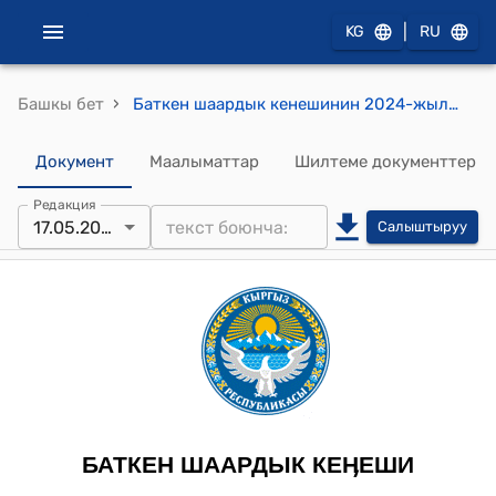
|
KG
RU
›
Башкы бет
Баткен шаардык кенешинин 2024-жылдын 17-майындагы №61 "Баткен шаарынын С.Сыдыков көчөсүндөгү (Айкөл кафесинин түндүк тарабындагы) 270 м2 муниципалдык жер аянтын “Баткен областтык мергенчилер жана балыкчылар коомуна” административдик имарат куруу үчүн бөлүп берүүгө макулдук берүү жөнүндө" токтому
Документ
Маалыматтар
Шилтеме документтер
Редакция
17.05.2024
Салыштыруу