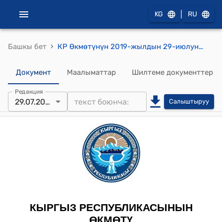
|
KG
RU
›
Башкы бет
КР Өкмөтүнүн 2019-жылдын 29-июлундагы № 373 "Кыргыз Республикасынын шайлоо жана референдум өткөрүү боюнча шайлоо комиссиялары жөнүндө" Кыргыз Республикасынын Мыйзамына өзгөртүүлөрдү киргизүү тууралуу" Кыргыз Республикасынын Мыйзамынын долбооруна Кыргыз Республикасынын Өкмөтүнүн корутундусу жөнүндө" токтому
Документ
Маалыматтар
Шилтеме документтер
Редакция
29.07.2019
Салыштыруу