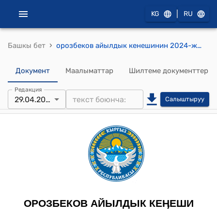
|
KG
RU
›
Башкы бет
орозбеков айылдык кенешинин 2024-жылдын 29-майындагы №25 "Орозбеков муниципалдык ишканасынын иш планын, бюджетин жана кызмат көрсөтүүлөр боюнча тарифин бекитүү жөнүндө" токтому
Документ
Маалыматтар
Шилтеме документтер
Редакция
29.04.2024
Салыштыруу