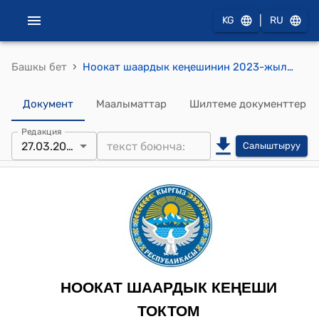
|
KG
RU
›
Башкы бет
Ноокат шаардык кеңешинин 2023-жылдын 27-мартындагы № 2 "Ноокат шаарынын аймагын көрктөндүрүү, жашылдандыруу, тазалыкты сактоо боюнча типтүү эрежелерин бекитүү жөнүндө" токтому
Документ
Маалыматтар
Шилтеме документтер
Редакция
27.03.2023
Салыштыруу