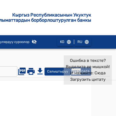
Кыргыз Республикасынын Укуктук
лыматтардын борборлоштурулган банкы
|
KG
RU
улярдуу суроолор
Ошибка в тексте?
Выделите ее мышкой!
Салыштыруу
OPEN
DATA
И нажмите:
Сюда
Загрузить цитату