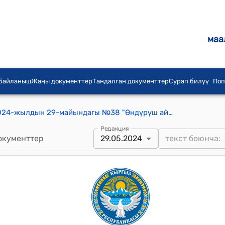
маа
 байланыш
Жаңы документтер
Тандалган документтер
Сурап билүү
Поп
Орозбеков айылдык кенешинин 2024-жылдын 29-майындагы №38 "Өндүрүш айылындагы “Күлдү” ФАП нун полун жылуулоого каражат кароо жөнүндө" токтому.
Редакция
окументтер
29.05.2024