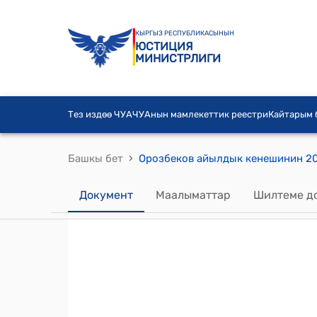
КЫРГЫЗ РЕСПУБЛИКАСЫНЫН
ЮСТИЦИЯ
МИНИСТРЛИГИ
Тез издөө ЧУА
ЧУАнын мамлекеттик реестри
Кайтарым
›
Башкы бет
Документ
Маалыматтар
Шилтеме д