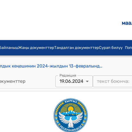
маа
 байланыш
Жаңы документтер
Тандалган документтер
Сурап билүү
Поп
Т.Зулпуев айылдык округунун айылдык кеңешинин 2024-жылдын 13-февралындагы №28-2 "Т.Зулпуев атындагы айыл аймагынын Алмалык айылынын тургундарынын атынан Маматов Кудайбердинин арызын кароо жөнүндө" токтому.
Редакция
окументтер
19.06.2024