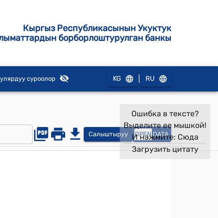
Кыргыз Республикасынын Укуктук
лыматтардын борборлоштурулган банкы
|
KG
RU
улярдуу суроолор
Ошибка в тексте?
Выделите ее мышкой!
Салыштыруу
OPEN
DATA
И нажмите:
Сюда
Загрузить цитату