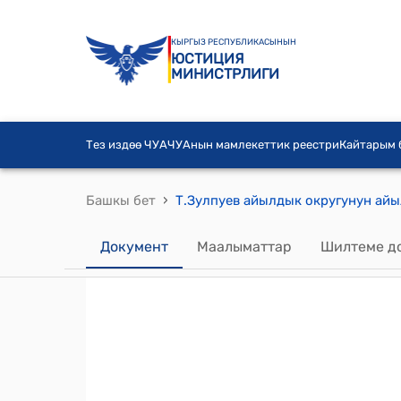
КЫРГЫЗ РЕСПУБЛИКАСЫНЫН
ЮСТИЦИЯ
МИНИСТРЛИГИ
Тез издөө ЧУА
ЧУАнын мамлекеттик реестри
Кайтарым
›
Башкы бет
Документ
Маалыматтар
Шилтеме д