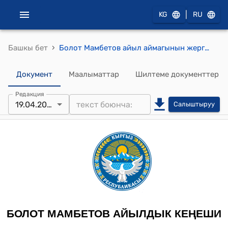
|
KG
RU
›
Башкы бет
Болот Мамбетов айыл аймагынын жергиликтүү Кеңешинин VII -чакырылышынын IV -сессиясынын 2024-жылдын 19-апрелиндеги №17 "Темир-Канат айылындагы 40 орундуу бала бакчага “Кумтѳр Голд Компани” ЖАКунун каржылоосу менен 1 600 000 сомго инвентар алуу жѳнүндѳ." токтому
Документ
Маалыматтар
Шилтеме документтер
Редакция
19.04.2024
Салыштыруу