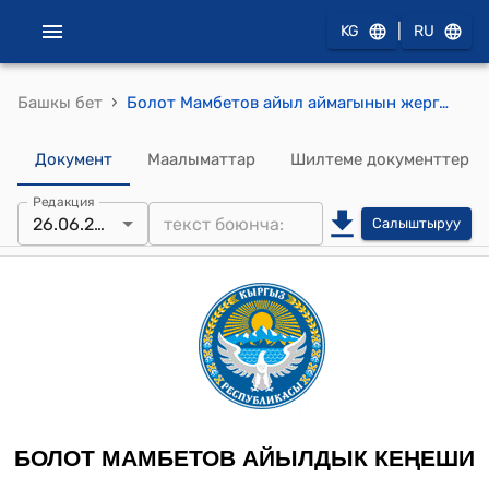
|
KG
RU
›
Башкы бет
Болот Мамбетов айыл аймагынын жергиликтүү Кеңешинин VII -чакырылышынын V-сессиясынын 2024-жылдын 26-июнундагы №25 "СОЮЗ МСУга мүчѳлүк акыны 1 сомдон 5 сомго кѳбѳйтүү жѳнүндѳ.2 токтому
Документ
Маалыматтар
Шилтеме документтер
Редакция
26.06.2024
Салыштыруу