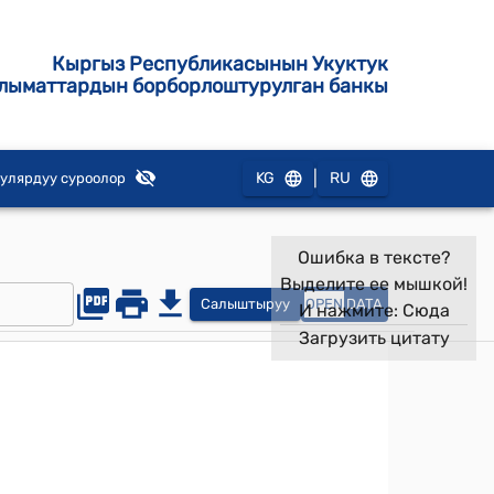
Кыргыз Республикасынын Укуктук
лыматтардын борборлоштурулган банкы
|
KG
RU
улярдуу суроолор
Ошибка в тексте?
Выделите ее мышкой!
Салыштыруу
OPEN
DATA
И нажмите:
Сюда
Загрузить цитату