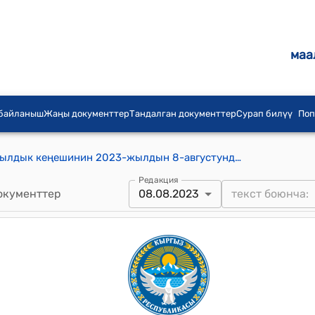
маа
 байланыш
Жаңы документтер
Тандалган документтер
Сурап билүү
Поп
Баш-Кайыңды айыл аймагынын айылдык кеңешинин 2023-жылдын 8-августундагы № 5/3 "Баш-Кайыңды айыл аймагынын айыл өкмөтүнүн 2023-жылга карата бекитилген бюджетине өзгөртүү киргизүү жана кошумча план алуу жөнүндө" токтому
Редакция
окументтер
08.08.2023