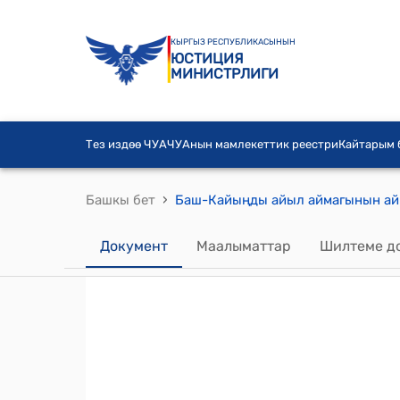
КЫРГЫЗ РЕСПУБЛИКАСЫНЫН
ЮСТИЦИЯ
МИНИСТРЛИГИ
Тез издөө ЧУА
ЧУАнын мамлекеттик реестри
Кайтарым
›
Башкы бет
Документ
Маалыматтар
Шилтеме д