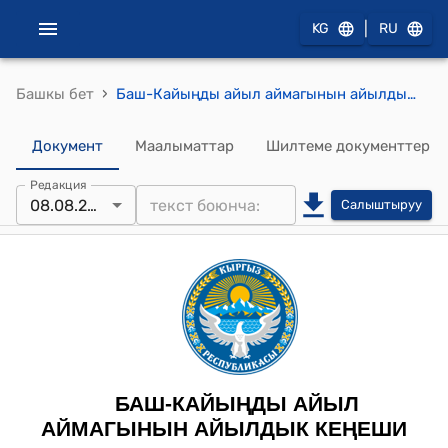
|
KG
RU
›
Башкы бет
Баш-Кайыңды айыл аймагынын айылдык кеңешинин 2023-жылдын 8-августундагы № 5/7 "Баш-Кайыңды жана Большевик айылдары үчүн таштанды төгүүчү жай куруу үчүн жер участокторуна уруксат берүү жөнүндө" токтому
Документ
Маалыматтар
Шилтеме документтер
Редакция
08.08.2023
Салыштыруу