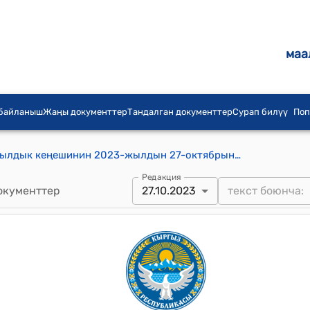
маа
 байланыш
Жаңы документтер
Тандалган документтер
Сурап билүү
Поп
Баш-Кайыңды айыл аймагынын айылдык кеңешинин 2023-жылдын 27-октябрындагы № 7/6 "ЖЧК "InteI LTD" өкүлү Кадыров Эрматтын кайырылуусу жөнүндө" токтому
Редакция
окументтер
27.10.2023