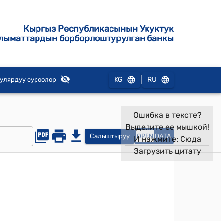
Кыргыз Республикасынын Укуктук
лыматтардын борборлоштурулган банкы
|
KG
RU
улярдуу суроолор
Ошибка в тексте?
Выделите ее мышкой!
Салыштыруу
OPEN
DATA
И нажмите:
Сюда
Загрузить цитату