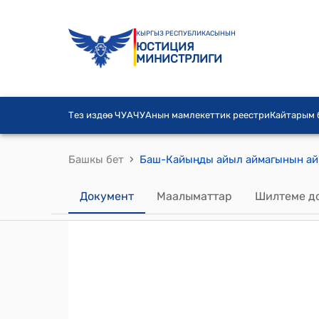
КЫРГЫЗ РЕСПУБЛИКАСЫНЫН
ЮСТИЦИЯ
МИНИСТРЛИГИ
Тез издөө ЧУА
ЧУАнын мамлекеттик реестри
Кайтарым
›
Башкы бет
Документ
Маалыматтар
Шилтеме д