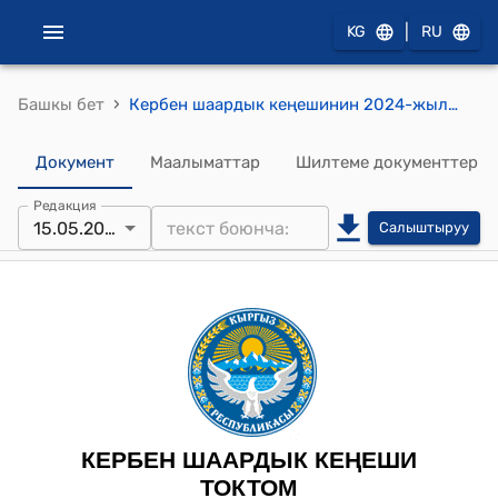
|
KG
RU
›
Башкы бет
Кербен шаардык кеңешинин 2024-жылынын 15-майындагы № 24/3 “Кербен шаарындагы Курулуш участкасында жайгашкан мэриянын муниципиалдык менчигиндеги жеринен инвесторлорго уруксат берүүдө, мэрия өздөрүү чечим алуу жѳнүндѳ” токтому
Документ
Маалыматтар
Шилтеме документтер
Редакция
15.05.2024
Салыштыруу