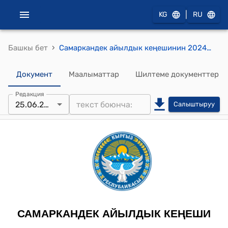
|
KG
RU
›
Башкы бет
Самаркандек айылдык кеңешинин 2024-жылдын 25-июнундагы №73 "Калкты сугат суу менен камсыздоо боюнча “Төрт-Гүл толкуну” СПА сынын 2024-жылдын башынан бери аткарып келген иштери жөнүндө отчету" токтому
Документ
Маалыматтар
Шилтеме документтер
Редакция
25.06.2024
Салыштыруу